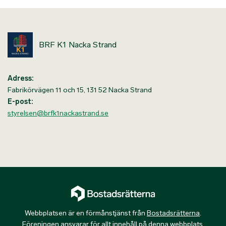
BRF K1 Nacka Strand
Adress:
Fabrikörvägen 11 och 15, 131 52 Nacka Strand
E-post:
styrelsen@brfk1nackastrand.se
Webbplatsen är en förmånstjänst från
Bostadsrätterna
.
Föreningen ansvarar för allt innehåll på denna webbplats.